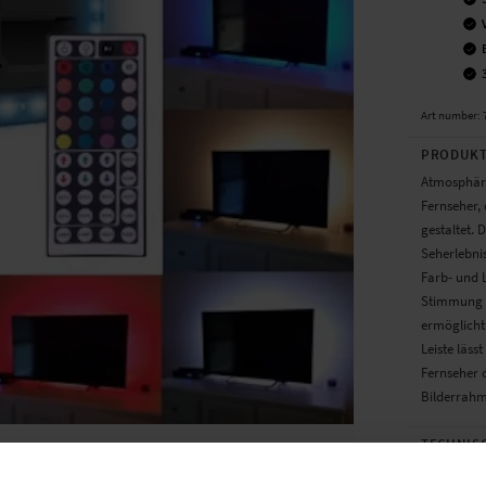
Art number
:
PRODUKT
Atmosphäri
Fernseher,
gestaltet. 
Seherlebnis
Farb- und 
Stimmung u
ermöglicht
Leiste läss
Fernseher 
Bilderrahm
TECHNIS
Farbe