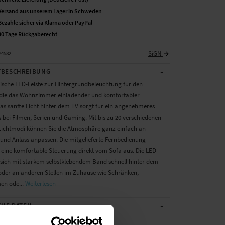
Versand aus unserem Lager in Schweden
Bezahle sicher via Klarna oder PayPal
30 Tage Rückgaberecht
SiGN
74582
-
BESCHREIBUNG
sche LED-Leiste zur Hintergrundbeleuchtung für den
 die das Wohnzimmer einladender und komfortabler
Das sanfte Licht hinter dem TV sorgt für ein angenehmeres
 bei Filmen, Serien und Gaming. Mit bis zu 20 verschiedenen
Lichtmodi können Sie die Atmosphäre ganz einfach an
nd Anlass anpassen. Die mitgelieferte Fernbedienung
 eine komfortable Steuerung direkt vom Sofa aus. Die LED-
t sich mit starkem selbstklebendem Band schnell hinter dem
oder an anderen Stellen im Zuhause wie Schränken,
en ode...
Weiterlesen
-
CHE DATEN
Mehrfarbig/muster