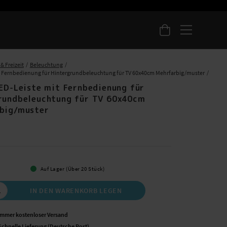
& Freizeit
Beleuchtung
t Fernbedienung für Hintergrundbeleuchtung für TV 60x40cm Mehrfarbig/muster
LED-Leiste mit Fernbedienung für
rundbeleuchtung für TV 60x40cm
big/muster
 €
Auf Lager (Über 20 Stück)
IN DEN WARENKORB LEGEN
Immer kostenloser Versand
Schnelle Lieferung (Deutsche Post)