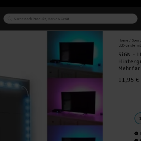
Home
Sport 
LED-Leiste mi
SiGN - 
Hinterg
Mehrfar
Preis
:
11,95
11,95 €